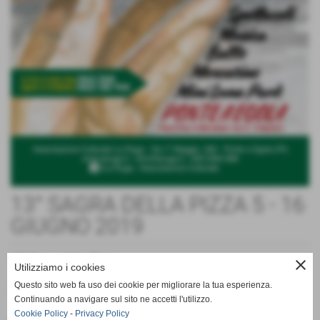
13° SAGRA DELLA PIZZA 5 - 16
GIUGNO 2019
13° Sagra della Pizza
close
Utilizziamo i cookies
Questo sito web fa uso dei cookie per migliorare la tua esperienza.
5-16 giugno 19
Continuando a navigare sul sito ne accetti l'utilizzo.
Cookie Policy
-
Privacy Policy